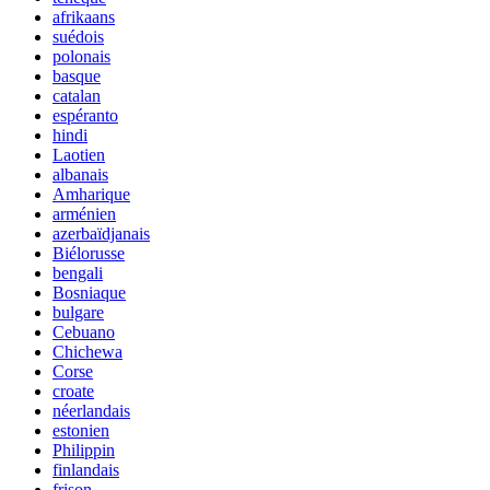
afrikaans
suédois
polonais
basque
catalan
espéranto
hindi
Laotien
albanais
Amharique
arménien
azerbaïdjanais
Biélorusse
bengali
Bosniaque
bulgare
Cebuano
Chichewa
Corse
croate
néerlandais
estonien
Philippin
finlandais
frison