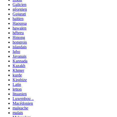
Galicien
géorgien
Gujarati
haïtien
Haoussa
hawaïen
hébreu
Hmong
hongrois
islandais
Igbo
Javanais
Kannada
Kazakh
Khmer
kurde
Kirghize
Latin
letton
lituanien
Luxembou ..
Macédonien
malgache
malais