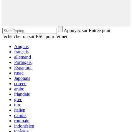
Appuyez sur Entrée pour
rechercher ou sur ESC pour fermer
Anglais
français
allemand
Portugais
Espagnol
russe
Japonais
coréen
arabe
irlandais
grec
turc
italien
danois
roumain
indonésien
tchèque