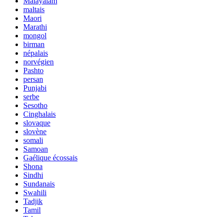
Malayalam
maltais
Maori
Marathi
mongol
birman
népalais
norvégien
Pashto
persan
Punjabi
serbe
Sesotho
Cinghalais
slovaque
slovène
somali
Samoan
Gaélique écossais
Shona
Sindhi
Sundanais
Swahili
Tadjik
Tamil