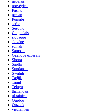
népalais
norvégien
Pashto
persan
Punjabi
serbe
Sesotho
Cinghalais
slovaque
slovène
somali
Samoan
Gaélique écossais
Shona
Sindhi
Sundanais
Swahili
Tadjik
Tamil
Telugu
thaïlandais
ukrainien
Ourdou
Ouzbek
vietnamien