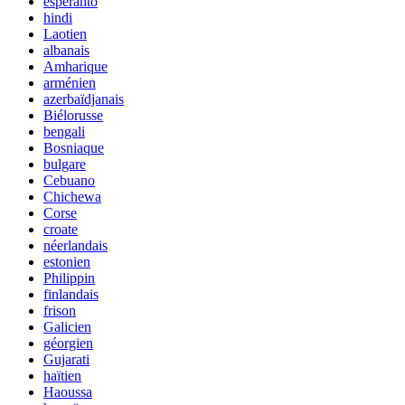
espéranto
hindi
Laotien
albanais
Amharique
arménien
azerbaïdjanais
Biélorusse
bengali
Bosniaque
bulgare
Cebuano
Chichewa
Corse
croate
néerlandais
estonien
Philippin
finlandais
frison
Galicien
géorgien
Gujarati
haïtien
Haoussa