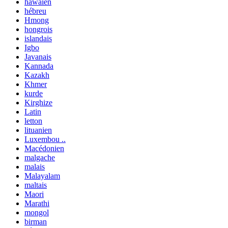
hawaïen
hébreu
Hmong
hongrois
islandais
Igbo
Javanais
Kannada
Kazakh
Khmer
kurde
Kirghize
Latin
letton
lituanien
Luxembou ..
Macédonien
malgache
malais
Malayalam
maltais
Maori
Marathi
mongol
birman