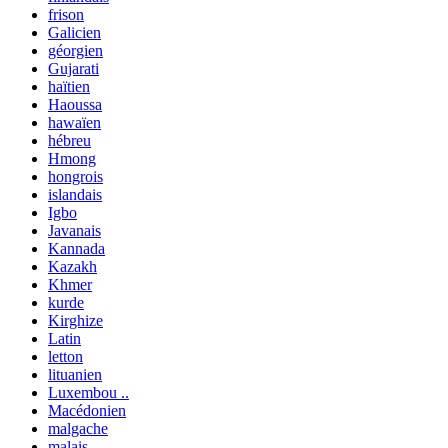
frison
Galicien
géorgien
Gujarati
haïtien
Haoussa
hawaïen
hébreu
Hmong
hongrois
islandais
Igbo
Javanais
Kannada
Kazakh
Khmer
kurde
Kirghize
Latin
letton
lituanien
Luxembou ..
Macédonien
malgache
malais