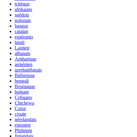
tchèque
afrikaans
suédois
polonais
basque
catalan
espéranto
hindi
Laotien
albanais
Amharique
arménien
azerbaïdjanais
Biélorusse
bengali
Bosniaque
bulgare
Cebuano
Chichewa
Corse
croate
néerlandais
estonien
Philippin
finlandais