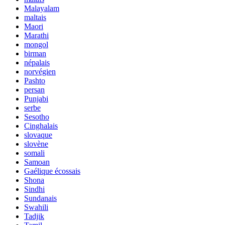
Malayalam
maltais
Maori
Marathi
mongol
birman
népalais
norvégien
Pashto
persan
Punjabi
serbe
Sesotho
Cinghalais
slovaque
slovène
somali
Samoan
Gaélique écossais
Shona
Sindhi
Sundanais
Swahili
Tadjik